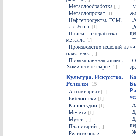
Металлообработка
[1]
М
эк
Металлопрокат
[1]
Р
Нефтепродукты. ГСМ.
Газ. Уголь
[1]
Р
це
Прием. Переработка
металла
[1]
П
хи
Производство изделий из
пластмасс
[1]
П
Промышленная химия.
О
Химическое сырье
[1]
зр
Культура. Искусство.
К
Религия
Бы
[15]
Р
Антиквариат
[1]
ус
Библиотеки
[1]
А
Киностудии
[1]
Д
Мечети
[1]
Д
Музеи
[1]
пе
Планетарий
[1]
Религиозные