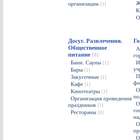
организации
[1]
К
О
Досуг. Развлечения.
Го
Общественное
А
питание
[8]
го
Бани. Сауны
И
[1]
уч
Бары
[1]
П
Закусочные
[1]
ф
Кафе
[1]
О
Кинотеатры
[1]
по
Организация проведения
О
праздников
[1]
го
Рестораны
[0]
на
О
пр
О