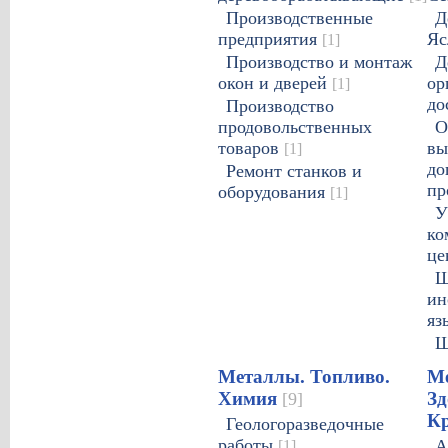
Производственные
Д
предприятия
Я
[1]
Производство и монтаж
Д
окон и дверей
ор
[1]
до
Производство
продовольственных
О
товаров
вы
[1]
до
Ремонт станков и
пр
оборудования
[1]
У
ко
це
Ш
ин
яз
Ш
Металлы. Топливо.
Ме
Химия
Зд
[9]
К
Геологоразведочные
работы
[1]
А