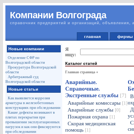
Компании Волгограда
справочник предприятий и организаций, объявления, 
главная
фирм
Новые компании
Я
ищу:
Отделение СФР по
Волгоградской области
Каталог статей
Прокуратура Волгоградской
области
Главная страница
Арбитражный суд
Аварийные.
Ох
Волгоградской области
Справочные.
Бе
Новые статьи
Экстренные службы
[7]
В
Как выявляется коррозия
ох
Аварийные комиссары
[1]
арматуры в железобетонных
конструкциях при обследовании
Д
Аварийные службы
[0]
Какие дефекты возникают в
ус
Пожарная охрана
[1]
плитах перекрытия при
превышении эксплуатационных
С
Скорая медицинская
нагрузок и как они фиксируются
си
помощь
[1]
при обследовании