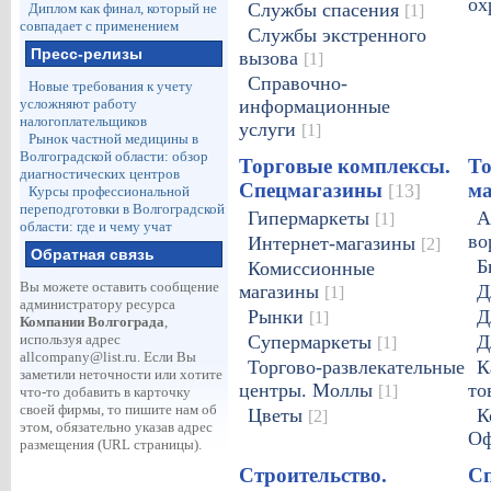
ох
Службы спасения
Диплом как финал, который не
[1]
совпадает с применением
Службы экстренного
Пресс-релизы
вызова
[1]
Справочно-
Новые требования к учету
усложняют работу
информационные
налогоплательщиков
услуги
[1]
Рынок частной медицины в
Волгоградской области: обзор
Торговые комплексы.
То
диагностических центров
Спецмагазины
м
[13]
Курсы профессиональной
переподготовки в Волгоградской
Гипермаркеты
А
[1]
области: где и чему учат
во
Интернет-магазины
[2]
Обратная связь
Б
Комиссионные
Вы можете оставить сообщение
магазины
Д
[1]
администратору ресурса
Рынки
Д
[1]
Компании Волгограда
,
используя адрес
Супермаркеты
Д
[1]
allcompany@list.ru
. Если Вы
Торгово-развлекательные
К
заметили неточности или хотите
центры. Моллы
то
[1]
что-то добавить в карточку
своей фирмы, то пишите нам об
Цветы
К
[2]
этом, обязательно указав адрес
Оф
размещения (URL страницы).
Строительство.
Сп