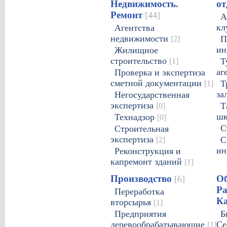
Недвижимость.
о
Ремонт
[44]
А
кл
Агентства
недвижимости
[2]
П
ин
Жилищное
строительство
[1]
Т
аг
Проверка и экспертиза
сметной документации
[1]
Т
за
Негосударственная
экспертиза
[0]
Т
ш
Технадзор
[0]
С
Строительная
экспертиза
[2]
С
ин
Реконструкция и
капремонт зданий
[1]
Производство
Об
[6]
Ра
Переработка
К
вторсырья
[1]
Предприятия
Б
деревообрабатывающие
Се
[1]