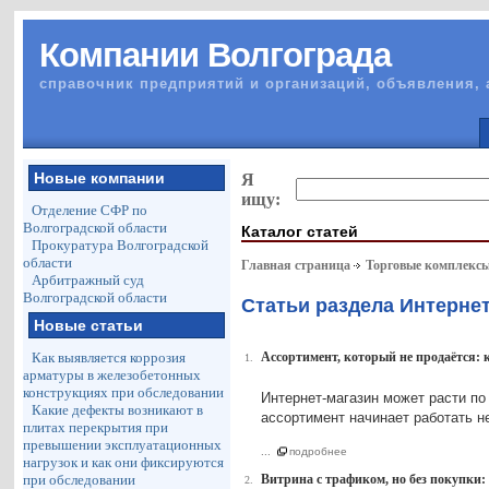
Компании Волгограда
справочник предприятий и организаций, объявления, 
Новые компании
Я
ищу:
Отделение СФР по
Волгоградской области
Каталог статей
Прокуратура Волгоградской
области
Главная страница
Торговые комплекс
Арбитражный суд
Волгоградской области
Статьи раздела Интерне
Новые статьи
Как выявляется коррозия
Ассортимент, который не продаётся: к
1.
арматуры в железобетонных
конструкциях при обследовании
Интернет-магазин может расти по
Какие дефекты возникают в
ассортимент начинает работать н
плитах перекрытия при
превышении эксплуатационных
...
подробнее
нагрузок и как они фиксируются
при обследовании
Витрина с трафиком, но без покупки:
2.