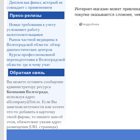
Диплом как финал, который не
совпадает с применением
Интернет-магазин может привлекат
покупке оказывается сложнее, че
Пресс-релизы
Новые требования к учету
...
подробнее
усложняют работу
налогоплательщиков
Рынок частной медицины в
Волгоградской области: обзор
диагностических центров
Курсы профессиональной
переподготовки в Волгоградской
области: где и чему учат
Обратная связь
Вы можете оставить сообщение
администратору ресурса
Компании Волгограда
,
используя адрес
allcompany@list.ru
. Если Вы
заметили неточности или хотите
что-то добавить в карточку
своей фирмы, то пишите нам об
этом, обязательно указав адрес
размещения (URL страницы).