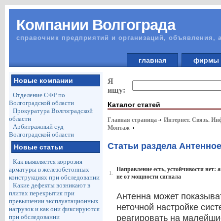
Компании Волгограда
справочник предприятий и организаций, объявления, 
главная
фирм
Новые компании
Я
ищу:
Отделение СФР по
Волгоградской области
Каталог статей
Прокуратура Волгоградской
области
Главная страница
Интернет. Связь. И
Арбитражный суд
Монтаж
Волгоградской области
Статьи раздела Антенно
Новые статьи
Как выявляется коррозия
арматуры в железобетонных
Направление есть, устойчивости нет: а
1.
не от мощности сигнала
конструкциях при обследовании
Какие дефекты возникают в
плитах перекрытия при
Антенна может показыват
превышении эксплуатационных
неточной настройке сист
нагрузок и как они фиксируются
при обследовании
реагировать на малейши