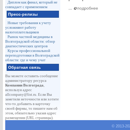
Диплом как финал, который не
совпадает с применением
...
подробнее
Пресс-релизы
Новые требования к учету
усложняют работу
налогоплательщиков
Рынок частной медицины в
Волгоградской области: обзор
диагностических центров
Курсы профессиональной
переподготовки в Волгоградской
области: где и чему учат
Обратная связь
Вы можете оставить сообщение
администратору ресурса
Компании Волгограда
,
используя адрес
allcompany@list.ru
. Если Вы
заметили неточности или хотите
что-то добавить в карточку
своей фирмы, то пишите нам об
этом, обязательно указав адрес
размещения (URL страницы).
© 2013-
20