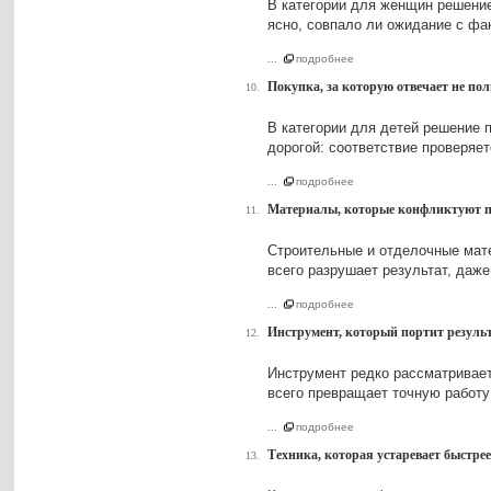
В категории для женщин решение
ясно, совпало ли ожидание с фа
...
подробнее
Покупка, за которую отвечает не пол
10.
В категории для детей решение 
дорогой: соответствие проверяет
...
подробнее
Материалы, которые конфликтуют по
11.
Строительные и отделочные мате
всего разрушает результат, даж
...
подробнее
Инструмент, который портит результ
12.
Инструмент редко рассматривает
всего превращает точную работу
...
подробнее
Техника, которая устаревает быстре
13.