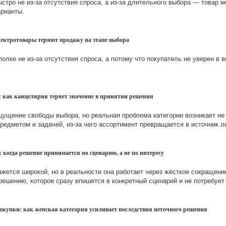
стро не из-за отсутствия спроса, а из-за длительного выбора — товар м
арианты.
лектротовары теряют продажу на этапе выбора
олке не из-за отсутствия спроса, а потому что покупатель не уверен в
: как канцелярия теряет значение в принятии решения
ущение свободы выбора, но реальная проблема категории возникает не в
предметом и задачей, из-за чего ассортимент превращается в источник 
 когда решение принимается по сценарию, а не по интересу
ажется широкой, но в реальности она работает через жёсткое сокращени
решению, которое сразу впишется в конкретный сценарий и не потребует
окупки: как женская категория усиливает последствия неточного решения