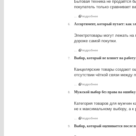
Бытовая техника не продаётся бы
покупатель только сравнивает в
...
подробнее
Ассортимент, который путает: как э
6.
Электротовары могут лежать на п
дороже самой покупки.
...
подробнее
Выбор, который не влияет на работу
7.
Канцелярские товары создают ощ
отсутствии чёткой связи между 
...
подробнее
Мужской выбор без права на ошибку:
8.
Категория товаров для мужчин к
не к максимальному выбору, а к 
...
подробнее
Выбор, который оценивается после п
9.