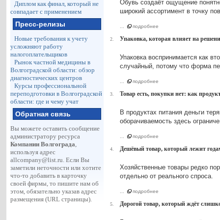
Обувь создаёт ощущение понятно
Диплом как финал, который не
широкий ассортимент в точку по
совпадает с применением
Пресс-релизы
...
подробнее
Новые требования к учету
Упаковка, которая влияет на решен
2.
усложняют работу
налогоплательщиков
Упаковка воспринимается как вт
Рынок частной медицины в
случайный, потому что форма пе
Волгоградской области: обзор
диагностических центров
...
подробнее
Курсы профессиональной
переподготовки в Волгоградской
Товар есть, покупки нет: как продук
3.
области: где и чему учат
В продуктах питания деньги теря
Обратная связь
оборачиваемость здесь ограниче
Вы можете оставить сообщение
администратору ресурса
...
подробнее
Компании Волгограда
,
Дешёвый товар, который лежит годам
4.
используя адрес
allcompany@list.ru
. Если Вы
Хозяйственные товары редко порт
заметили неточности или хотите
что-то добавить в карточку
отдельно от реального спроса.
своей фирмы, то пишите нам об
этом, обязательно указав адрес
...
подробнее
размещения (URL страницы).
Дорогой товар, который ждёт слишко
5.