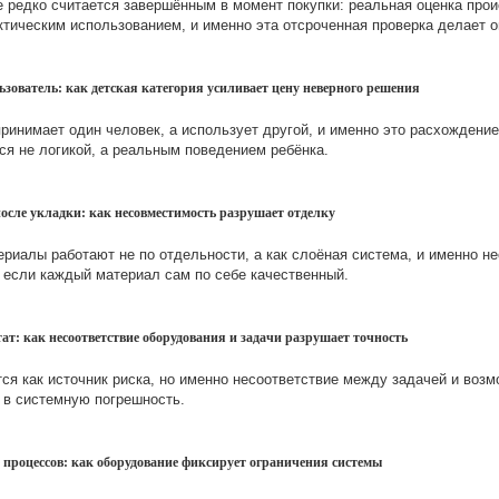
 редко считается завершённым в момент покупки: реальная оценка прои
ктическим использованием, и именно эта отсроченная проверка делает 
ьзователь: как детская категория усиливает цену неверного решения
принимает один человек, а использует другой, и именно это расхождени
ся не логикой, а реальным поведением ребёнка.
сле укладки: как несовместимость разрушает отделку
риалы работают не по отдельности, а как слоёная система, и именно н
е если каждый материал сам по себе качественный.
ат: как несоответствие оборудования и задачи разрушает точность
ся как источник риска, но именно несоответствие между задачей и во
 в системную погрешность.
е процессов: как оборудование фиксирует ограничения системы