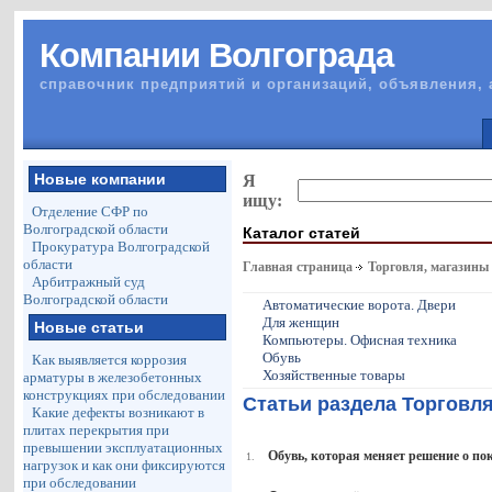
Компании Волгограда
справочник предприятий и организаций, объявления, 
Новые компании
Я
ищу:
Отделение СФР по
Волгоградской области
Каталог статей
Прокуратура Волгоградской
области
Главная страница
Торговля, магазины
Арбитражный суд
Волгоградской области
Автоматические ворота. Двери
Для женщин
Новые статьи
Компьютеры. Офисная техника
Обувь
Как выявляется коррозия
Хозяйственные товары
арматуры в железобетонных
конструкциях при обследовании
Статьи раздела Торговл
Какие дефекты возникают в
плитах перекрытия при
превышении эксплуатационных
Обувь, которая меняет решение о по
1.
нагрузок и как они фиксируются
при обследовании