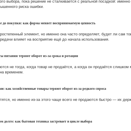
го выбора, пока решение не сталкивается с реальной посадкой: именн
вышенного риска ошибки.
ие до покупки: как форма меняет воспринимаемую ценность
оростепенный элемент, но именно она часто определяет, будет ли сам т
редачи влияет на восприятие ещё до начала использования.
ты питания теряют оборот из-за срока и ротации
ются не тогда, когда товар не продаётся, а когда он продаётся слишком
на временем.
и: как хозяйственные товары теряют оборот из-за редкого спроса
ятся, но именно из-за этого чаще всего не продаются быстро — их держ
м долго: как бытовая техника застревает в цикле выбора