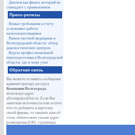
Диплом как финал, который не
совпадает с применением
Пресс-релизы
Новые требования к учету
усложняют работу
налогоплательщиков
Рынок частной медицины в
Волгоградской области: обзор
диагностических центров
Курсы профессиональной
переподготовки в Волгоградской
области: где и чему учат
Обратная связь
Вы можете оставить сообщение
администратору ресурса
Компании Волгограда
,
используя адрес
allcompany@list.ru
. Если Вы
заметили неточности или хотите
что-то добавить в карточку
своей фирмы, то пишите нам об
этом, обязательно указав адрес
размещения (URL страницы).