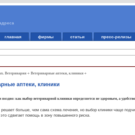
адреса
главная
фирмы
статьи
пресс-релизы
ых. Ветеринария
Ветеринарные аптеки, клиники
арные аптеки, клиники
 поздно: как выбор ветеринарной клиники определяется не здоровьем, а удобств
 решает больше, чем сама схема лечения, но выбор клиники чаще подчи
это сдвигает помощь в зону повышенного риска.