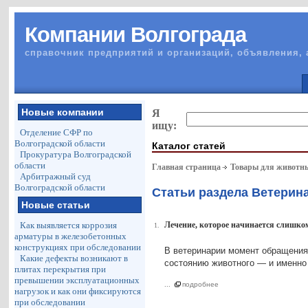
Компании Волгограда
справочник предприятий и организаций, объявления, 
Новые компании
Я
ищу:
Отделение СФР по
Волгоградской области
Каталог статей
Прокуратура Волгоградской
области
Главная страница
Товары для животн
Арбитражный суд
Волгоградской области
Статьи раздела Ветерин
Новые статьи
Как выявляется коррозия
Лечение, которое начинается слишком
1.
арматуры в железобетонных
конструкциях при обследовании
В ветеринарии момент обращения
Какие дефекты возникают в
состоянию животного — и именно 
плитах перекрытия при
превышении эксплуатационных
...
подробнее
нагрузок и как они фиксируются
при обследовании