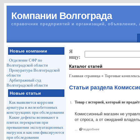
Компании Волгограда
справочник предприятий и организаций, объявления, 
Новые компании
Я
ищу:
Отделение СФР по
Волгоградской области
Каталог статей
Прокуратура Волгоградской
области
Главная страница
Торговые комплекс
Арбитражный суд
Волгоградской области
Статьи раздела Комисс
Новые статьи
Как выявляется коррозия
Товар с историей, который не продаё
1.
арматуры в железобетонных
конструкциях при обследовании
Комиссионный магазин не управля
Какие дефекты возникают в
от спроса, а от ожиданий владель
плитах перекрытия при
превышении эксплуатационных
...
подробнее
нагрузок и как они фиксируются
при обследовании