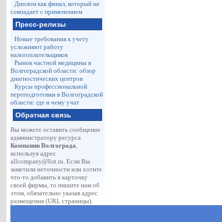
Диплом как финал, который не
совпадает с применением
Пресс-релизы
Новые требования к учету
усложняют работу
налогоплательщиков
Рынок частной медицины в
Волгоградской области: обзор
диагностических центров
Курсы профессиональной
переподготовки в Волгоградской
области: где и чему учат
Обратная связь
Вы можете оставить сообщение
администратору ресурса
Компании Волгограда
,
используя адрес
allcompany@list.ru
. Если Вы
заметили неточности или хотите
что-то добавить в карточку
своей фирмы, то пишите нам об
этом, обязательно указав адрес
размещения (URL страницы).