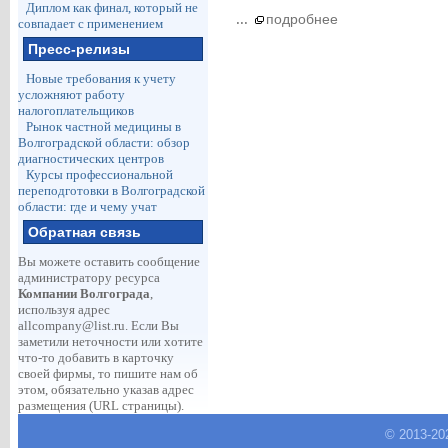
Диплом как финал, который не
...
подробнее
совпадает с применением
Пресс-релизы
Новые требования к учету
усложняют работу
налогоплательщиков
Рынок частной медицины в
Волгоградской области: обзор
диагностических центров
Курсы профессиональной
переподготовки в Волгоградской
области: где и чему учат
Обратная связь
Вы можете оставить сообщение
администратору ресурса
Компании Волгограда
,
используя адрес
allcompany@list.ru
. Если Вы
заметили неточности или хотите
что-то добавить в карточку
своей фирмы, то пишите нам об
этом, обязательно указав адрес
размещения (URL страницы).
© 2013-
20