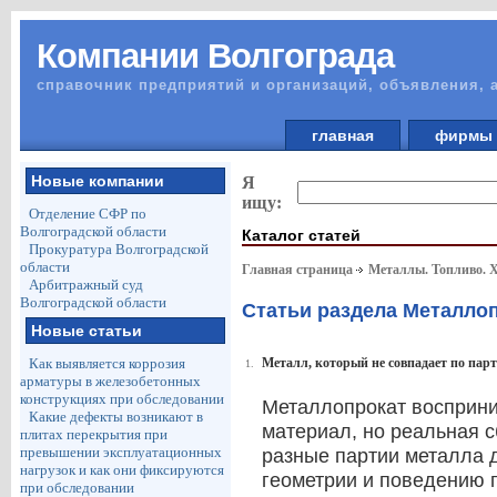
Компании Волгограда
справочник предприятий и организаций, объявления, 
главная
фирм
Новые компании
Я
ищу:
Отделение СФР по
Волгоградской области
Каталог статей
Прокуратура Волгоградской
области
Главная страница
Металлы. Топливо. 
Арбитражный суд
Волгоградской области
Статьи раздела Металло
Новые статьи
Как выявляется коррозия
Металл, который не совпадает по пар
1.
арматуры в железобетонных
конструкциях при обследовании
Металлопрокат восприни
Какие дефекты возникают в
материал, но реальная с
плитах перекрытия при
превышении эксплуатационных
разные партии металла 
нагрузок и как они фиксируются
геометрии и поведению п
при обследовании