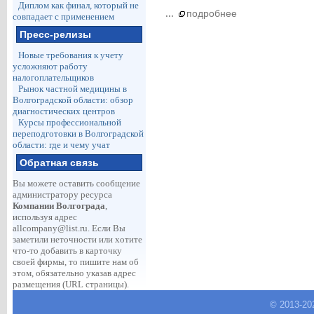
Диплом как финал, который не
...
подробнее
совпадает с применением
Пресс-релизы
Новые требования к учету
усложняют работу
налогоплательщиков
Рынок частной медицины в
Волгоградской области: обзор
диагностических центров
Курсы профессиональной
переподготовки в Волгоградской
области: где и чему учат
Обратная связь
Вы можете оставить сообщение
администратору ресурса
Компании Волгограда
,
используя адрес
allcompany@list.ru
. Если Вы
заметили неточности или хотите
что-то добавить в карточку
своей фирмы, то пишите нам об
этом, обязательно указав адрес
размещения (URL страницы).
© 2013-
20