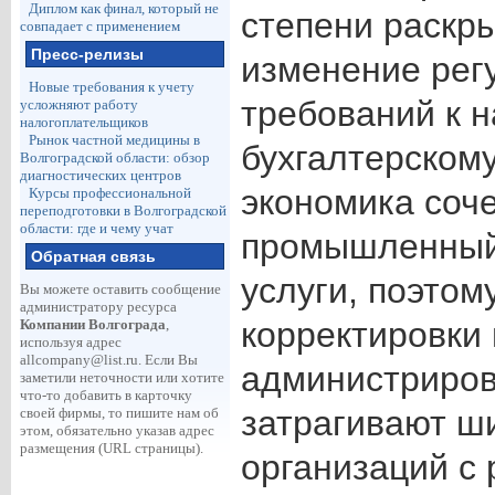
Диплом как финал, который не
степени раскр
совпадает с применением
Пресс-релизы
изменение рег
Новые требования к учету
требований к н
усложняют работу
налогоплательщиков
Рынок частной медицины в
бухгалтерскому
Волгоградской области: обзор
диагностических центров
экономика соч
Курсы профессиональной
переподготовки в Волгоградской
области: где и чему учат
промышленный 
Обратная связь
услуги, поэто
Вы можете оставить сообщение
администратору ресурса
корректировки 
Компании Волгограда
,
используя адрес
allcompany@list.ru
. Если Вы
администриров
заметили неточности или хотите
что-то добавить в карточку
затрагивают ши
своей фирмы, то пишите нам об
этом, обязательно указав адрес
размещения (URL страницы).
организаций с