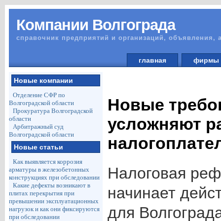
Компании Волгограда
справочник предприятий и организаций, объявления, 
главная
фирм
Новые компании
Отделение СФР по
Новые требов
Волгоградской области
Прокуратура Волгоградской
усложняют р
области
Арбитражный суд
Волгоградской области
налогоплате
Новые статьи
Как выявляется коррозия
Налоговая реф
арматуры в железобетонных
конструкциях при обследовании
Какие дефекты возникают в
начинает дейст
плитах перекрытия при
превышении эксплуатационных
для Волгограда
нагрузок и как они фиксируются
при обследовании