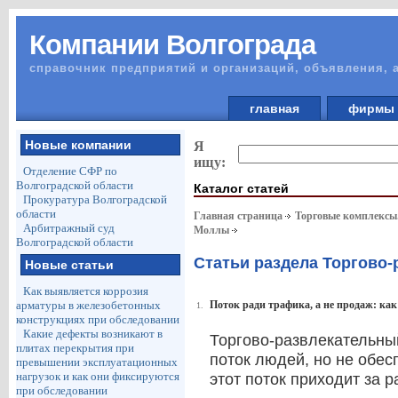
Компании Волгограда
справочник предприятий и организаций, объявления, 
главная
фирм
Новые компании
Я
ищу:
Отделение СФР по
Волгоградской области
Каталог статей
Прокуратура Волгоградской
области
Главная страница
Торговые комплексы
Арбитражный суд
Моллы
Волгоградской области
Статьи раздела Торгово
Новые статьи
Как выявляется коррозия
арматуры в железобетонных
Поток ради трафика, а не продаж: как
1.
конструкциях при обследовании
Какие дефекты возникают в
Торгово-развлекательны
плитах перекрытия при
поток людей, но не обес
превышении эксплуатационных
нагрузок и как они фиксируются
этот поток приходит за р
при обследовании