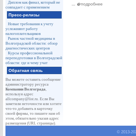
Диплом как финал, который не
...
подробнее
совпадает с применением
Пресс-релизы
Новые требования к учету
усложняют работу
налогоплательщиков
Рынок частной медицины в
Волгоградской области: обзор
диагностических центров
Курсы профессиональной
переподготовки в Волгоградской
области: где и чему учат
Обратная связь
Вы можете оставить сообщение
администратору ресурса
Компании Волгограда
,
используя адрес
allcompany@list.ru
. Если Вы
заметили неточности или хотите
что-то добавить в карточку
своей фирмы, то пишите нам об
этом, обязательно указав адрес
размещения (URL страницы).
© 2013-
20