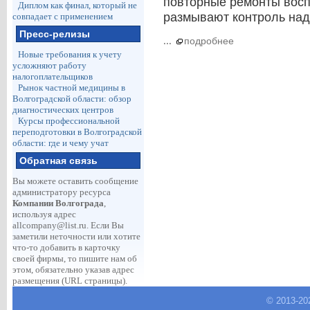
повторные ремонты восп
Диплом как финал, который не
размывают контроль над
совпадает с применением
Пресс-релизы
...
подробнее
Новые требования к учету
усложняют работу
налогоплательщиков
Рынок частной медицины в
Волгоградской области: обзор
диагностических центров
Курсы профессиональной
переподготовки в Волгоградской
области: где и чему учат
Обратная связь
Вы можете оставить сообщение
администратору ресурса
Компании Волгограда
,
используя адрес
allcompany@list.ru
. Если Вы
заметили неточности или хотите
что-то добавить в карточку
своей фирмы, то пишите нам об
этом, обязательно указав адрес
размещения (URL страницы).
© 2013-
20