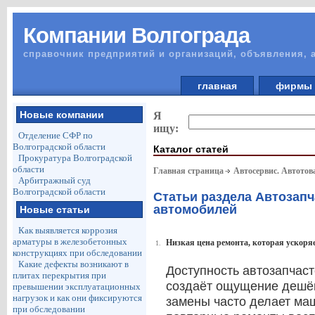
Компании Волгограда
справочник предприятий и организаций, объявления, 
главная
фирм
Новые компании
Я
ищу:
Отделение СФР по
Волгоградской области
Каталог статей
Прокуратура Волгоградской
области
Главная страница
Автосервис. Автото
Арбитражный суд
Волгоградской области
Статьи раздела Автозапч
автомобилей
Новые статьи
Как выявляется коррозия
арматуры в железобетонных
Низкая цена ремонта, которая ускоря
1.
конструкциях при обследовании
Какие дефекты возникают в
Доступность автозапчас
плитах перекрытия при
создаёт ощущение дешёв
превышении эксплуатационных
нагрузок и как они фиксируются
замены часто делает ма
при обследовании