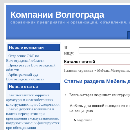
Компании Волгограда
справочник предприятий и организаций, объявления, 
Новые компании
Я
ищу:
Отделение СФР по
Волгоградской области
Каталог статей
Прокуратура Волгоградской
области
Главная страница
Мебель. Материалы
Арбитражный суд
Волгоградской области
Статьи раздела Мебель 
Новые статьи
Как выявляется коррозия
Влага, которая вскрывает конструкци
1.
арматуры в железобетонных
конструкциях при обследовании
Мебель для ванной выходит из стр
Какие дефекты возникают в
не защищена.
плитах перекрытия при
превышении эксплуатационных
...
подробнее
нагрузок и как они фиксируются
при обследовании