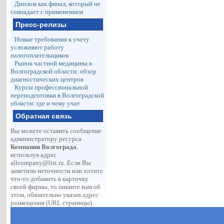
Диплом как финал, который не
совпадает с применением
Пресс-релизы
Новые требования к учету
усложняют работу
налогоплательщиков
Рынок частной медицины в
Волгоградской области: обзор
диагностических центров
Курсы профессиональной
переподготовки в Волгоградской
области: где и чему учат
Обратная связь
Вы можете оставить сообщение
администратору ресурса
Компании Волгограда
,
используя адрес
allcompany@list.ru
. Если Вы
заметили неточности или хотите
что-то добавить в карточку
своей фирмы, то пишите нам об
этом, обязательно указав адрес
размещения (URL страницы).